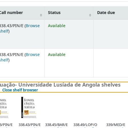
Call number
Status
Date due
338.43/PIN/E (
Browse
Available
(Opens below)
shelf
)
338.43/PIN/E (
Browse
Available
(Opens below)
shelf
)
uação- Universidade Lusíada de Angola shelves
(Hides shelf browser)
Close shelf browser
3/PIN/E
338.43/PIN/E
338.45/BAR/E
338.49/LOP/O
339/MED/E