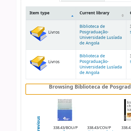
Item type
Current library
Holdings
Biblioteca de
Posgraduação-
Livros
Universidade Lusíada
de Angola
Biblioteca de
Posgraduação-
Livros
Universidade Lusíada
de Angola
Browsing Biblioteca de Posgrad
Previous
338.43/BOU/P
338.43/COV/P
338.4