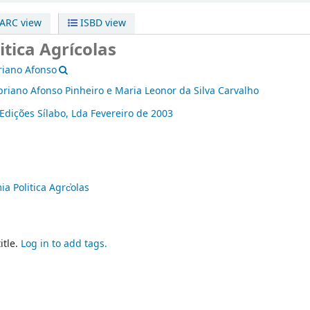
RC view
ISBD view
tica Agrícolas
riano Afonso
priano Afonso Pinheiro e Maria Leonor da Silva Carvalho
Edições Sílabo, Lda
Fevereiro de 2003
a Politica Agrc̕olas
itle.
Log in to add tags.