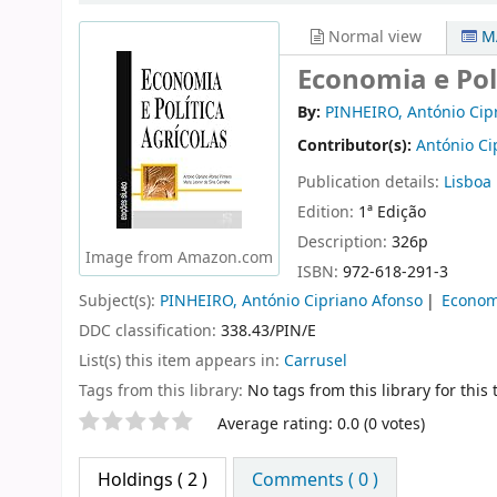
Normal view
MA
Economia e Poli
By:
PINHEIRO, António Cip
Contributor(s):
António Ci
Publication details:
Lisboa
Edition:
1ª Edição
Description:
326p
Image from Amazon.com
ISBN:
972-618-291-3
Subject(s):
PINHEIRO, António Cipriano Afonso
Economi
DDC classification:
338.43/PIN/E
List(s) this item appears in:
Carrusel
Tags from this library:
No tags from this library for this t
Star ratings
Average rating: 0.0 (0 votes)
Holdings
( 2 )
Comments ( 0 )